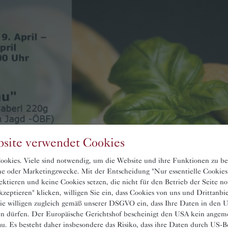
site verwendet Cookies
okies. Viele sind notwendig, um die Website und ihre Funktionen zu be
sche oder Marketingzwecke. Mit der Entscheidung "Nur essentielle Cookies
ektieren und keine Cookies setzen, die nicht für den Betrieb der Seite n
zeptieren" klicken, willigen Sie ein, dass Cookies von uns und Drittanbi
ie willigen zugleich gemäß unserer DSGVO ein, dass Ihre Daten in den
en dürfen. Der Europäische Gerichtshof bescheinigt den USA kein angem
u. Es besteht daher insbesondere das Risiko, dass ihre Daten durch US-B