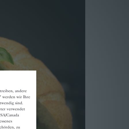
treiben, andere
" werden wir Ihre
otwendig sind.
eter verwendet
 USA/Canada
essenes
ehörden, zu