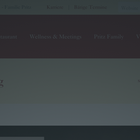
 Familie Pritz
Karriere
|
Bärige Termine
taurant
Wellness & Meetings
Pritz Family
V
g
S