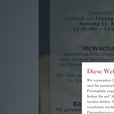
Voucher
Contact
Booking
Diese Web
Wir verwenden Co
sind für statisti
Privatsphäre resp
Indem Sie auf "Ak
werden dürfen. S
verarbeitet werd
Datenschutznivea