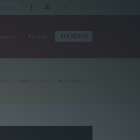
De
|
En
oucher
Contact
BOOKING
ie sind hier
:
Startseite
Media
burger ostern neu.jpg