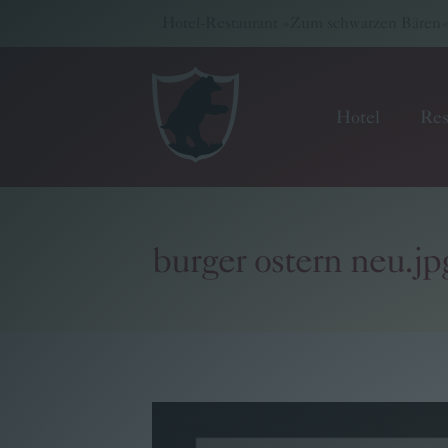
Hotel-Restaurant »Zum schwarzen Bären« -
Hotel
Res
burger ostern neu.jp
Hotel
Restaurant
Wellness & Meetings
Pritz Family