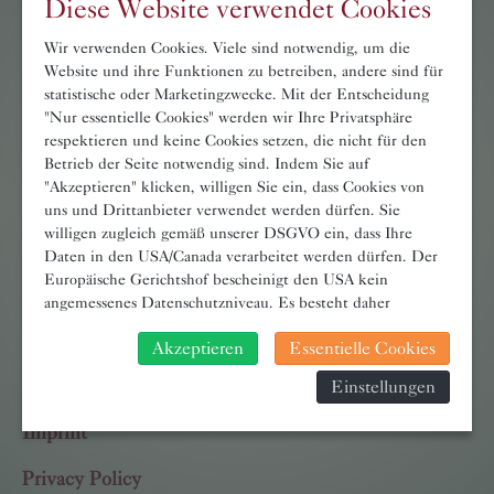
Diese Website verwendet Cookies
Restaurant
Wir verwenden Cookies. Viele sind notwendig, um die
Website und ihre Funktionen zu betreiben, andere sind für
Wellness & Meetings
statistische oder Marketingzwecke. Mit der Entscheidung
"Nur essentielle Cookies" werden wir Ihre Privatsphäre
Pritz Family
respektieren und keine Cookies setzen, die nicht für den
Betrieb der Seite notwendig sind. Indem Sie auf
Contact
"Akzeptieren" klicken, willigen Sie ein, dass Cookies von
uns und Drittanbieter verwendet werden dürfen. Sie
willigen zugleich gemäß unserer DSGVO ein, dass Ihre
Daten in den USA/Canada verarbeitet werden dürfen. Der
News
Europäische Gerichtshof bescheinigt den USA kein
angemessenes Datenschutzniveau. Es besteht daher
Press
insbesondere das Risiko, dass ihre Daten durch US-
Akzeptieren
Essentielle Cookies
Behörden, zu Kontroll- und zu Überwachungszwecken,
Links
verarbeitet werden und dagegen keine wirksamen
Einstellungen
Rechtsbehelfe erhoben werden können. Zudem finden Sie
am Bildschirmrand ein Cookie-Icon wo Sie jederzeit Ihre
Imprint
Einwilligung widerrufen und Widerspruch ausüben. Weitere
Infomationen finden Sie hier:
Datenschutzerklärung
Privacy Policy