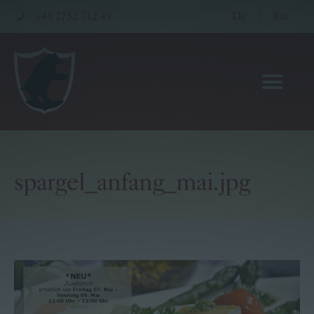
+43 2752 712 49
De
|
En
spargel_anfang_mai.jpg
Hotel
Restaurant
Wellness & Meetings
Pritz Family