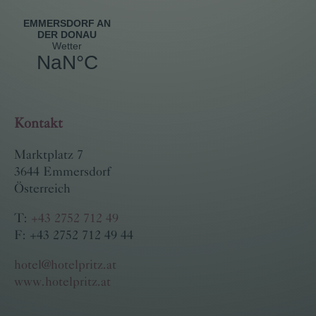
Kontakt
Marktplatz 7
3644 Emmersdorf
Österreich
T:
+43 2752 712 49
F: +43 2752 712 49 44
hotel@hotelpritz.at
www.hotelpritz.at