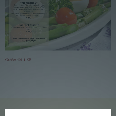
Voucher
Contact
Booking
Karriere
Bärige Termine
Größe: 401.1 KB
Hotel