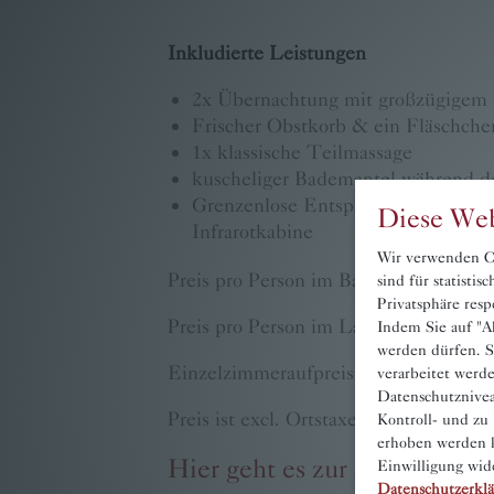
Familie Pritz
Inkludierte Leistungen
Kontakt
2x Übernachtung mit großzügigem 
Buchen
Frischer Obstkorb & ein Fläschch
1x klassische Teilmassage
kuscheliger Bademantel während de
Grenzenlose Entspannung im Hote
Diese Web
Infrarotkabine
Wir verwenden Co
Preis pro Person im Balkonzimmer Wa
sind für statisti
Privatsphäre resp
Preis pro Person im Landhauszimmer 
Indem Sie auf "Ak
werden dürfen. S
Einzelzimmeraufpreis: € 25,– pro Per
verarbeitet werd
Datenschutznivea
Preis ist excl. Ortstaxe € 2,60 pro Per
Kontroll- und zu
erhoben werden k
Hier geht es zur Anfrage.
Einwilligung wid
Datenschutzerkl