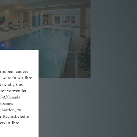
treiben, andere
" werden wir Ihre
otwendig sind.
eter verwendet
 USA/Canada
essenes
ehörden, zu
n Rechtsbehelfe
rzeit Ihre