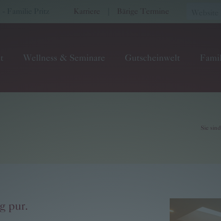
 Familie Pritz
Karriere
|
Bärige Termine
t
Wellness & Seminare
Gutscheinwelt
Famil
Sie sind
g pur.