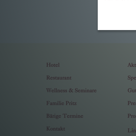
Hotel
Akt
Restaurant
Spe
Wellness & Seminare
Gut
Familie Pritz
Pre
Bärige Termine
Pro
Kontakt
Lin