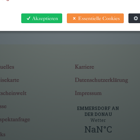
Akzeptieren
Essentielle Cookies
uelles
Karriere
isekarte
Datenschutzerklärung
scheinwelt
Impressum
sse
spektanfrage
ks