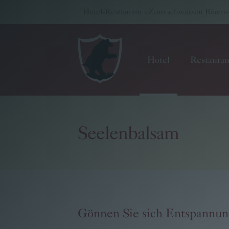
Hotel-Restaurant »Zum schwarzen Bären« -
Hotel
Restauran
Seelenbalsam
Hotel
Restaurant
Wellness & Seminare
Gönnen Sie sich Entspannun
Gutscheinwelt