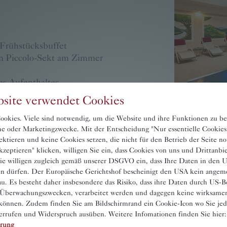
Frühstücksbuffet
en Piccolo-Sekt am Zimmer
s Aufenthaltes
l Spa mit Sauna, Dampfkammer,
site verwendet Cookies
okies. Viele sind notwendig, um die Website und ihre Funktionen zu be
chau als DZ: € 295,–
sche oder Marketingzwecke. Mit der Entscheidung "Nur essentielle Cookies
ektieren und keine Cookies setzen, die nicht für den Betrieb der Seite n
Magdalena als DZ: € 275,–
zeptieren" klicken, willigen Sie ein, dass Cookies von uns und Drittanbi
ie willigen zugleich gemäß unserer DSGVO ein, dass Ihre Daten in den
son pro Nacht
en dürfen. Der Europäische Gerichtshof bescheinigt den USA kein angem
u. Es besteht daher insbesondere das Risiko, dass ihre Daten durch US-B
son pro Tag.
 Überwachungszwecken, verarbeitet werden und dagegen keine wirksame
önnen. Zudem finden Sie am Bildschirmrand ein Cookie-Icon wo Sie jede
errufen und Widerspruch ausüben. Weitere Infomationen finden Sie hier:
ärung