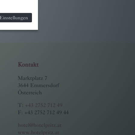
Einstellungen
Kontakt
Marktplatz 7
3644 Emmersdorf
Österreich
T:
+43 2752 712 49
F: +43 2752 712 49 44
hotel@hotelpritz.at
www.hotelpritz.at