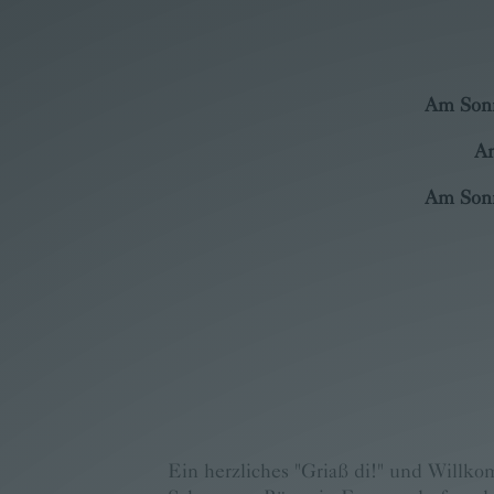
Am Sonn
Am
Am Sonn
Ein herzliches "Griaß di!" und Willk