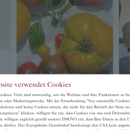
Frische Paradeiser,
Zucchini und Paprika aus
site verwendet Cookies
dem hauseigenen Garten
okies. Viele sind notwendig, um die Website und ihre Funktionen zu be
sche oder Marketingzwecke. Mit der Entscheidung "Nur essentielle Cookies
→ WEITER
ektieren und keine Cookies setzen, die nicht für den Betrieb der Seite n
zeptieren" klicken, willigen Sie ein, dass Cookies von uns und Drittanbi
ie willigen zugleich gemäß unserer DSGVO ein, dass Ihre Daten in den
en dürfen. Der Europäische Gerichtshof bescheinigt den USA kein angem