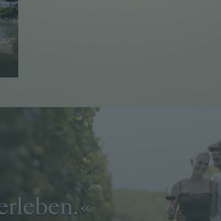
erleben.
«