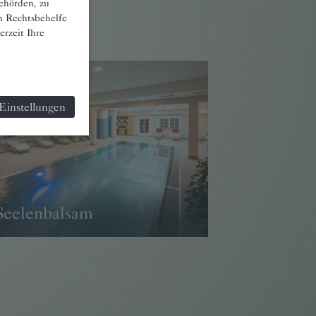
ehörden, zu
n Rechtsbehelfe
rzeit Ihre
Einstellungen
Seelenbalsam
→ WEITER