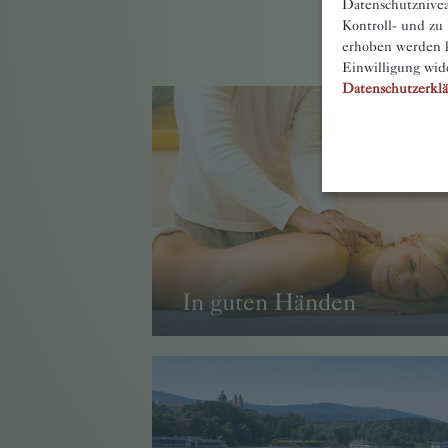
Datenschutznivea
Kontroll- und zu
erhoben werden k
Einwilligung wid
Datenschutzerkl
In guten Händen
→ WEITER