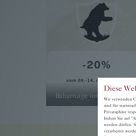
Diese Web
Rabatttage im August
Wir verwenden Co
sind für statisti
→ WEITER
Privatsphäre resp
Indem Sie auf "Ak
werden dürfen. S
verarbeitet werd