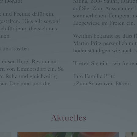
er Donau!
Sauna, BIO- Sauna, Dampf
auf Sie. Zum Ausspannen l
t und Freude dafür ein,
sommerlichen Temperature
estalten. Dies gilt sowohl
Liegewiese im Freien ein.
ch für jene, die sich uns
auen.
Weithin bekannt ist, dass 
Martin Pritz persönlich mi
 uns kostbar.
bodenständigen wie auch kr
 unser Hotel-Restaurant
Treten Sie ein – wir freuen
ern von Emmersdorf ein. So
re Ruhe und gleichzeitig
Ihre Familie Pritz
höne Donautal und die
»Zum Schwarzen Bären«
Aktuelles