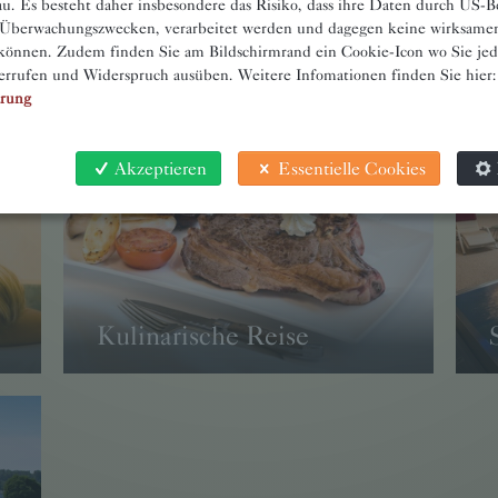
u. Es besteht daher insbesondere das Risiko, dass ihre Daten durch US-B
 Überwachungszwecken, verarbeitet werden und dagegen keine wirksame
Unsere Top-Pauschalen
önnen. Zudem finden Sie am Bildschirmrand ein Cookie-Icon wo Sie jede
errufen und Widerspruch ausüben. Weitere Infomationen finden Sie hier:
ärung
Akzeptieren
Essentielle Cookies
Kulinarische Reise
→ WEITER