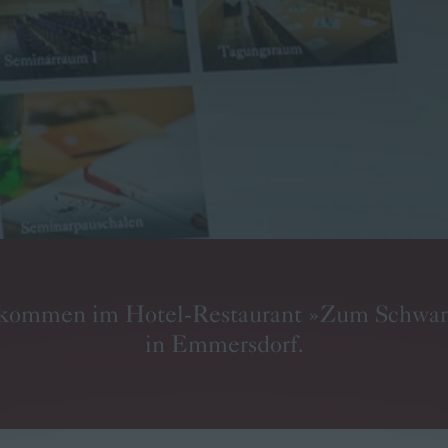
llkommen im Hotel-Restaurant »Zum Schwarz
in Emmersdorf.