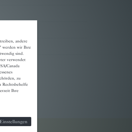
treiben, andere
" werden wir Ihre
otwendig sind.
eter verwendet
 USA/Canada
essenes
ehörden, zu
n Rechtsbehelfe
rzeit Ihre
Einstellungen