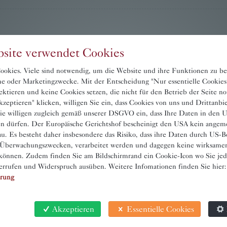
site verwendet Cookies
okies. Viele sind notwendig, um die Website und ihre Funktionen zu be
sche oder Marketingzwecke. Mit der Entscheidung "Nur essentielle Cookies
ektieren und keine Cookies setzen, die nicht für den Betrieb der Seite n
zeptieren" klicken, willigen Sie ein, dass Cookies von uns und Drittanbi
ie willigen zugleich gemäß unserer DSGVO ein, dass Ihre Daten in den
en dürfen. Der Europäische Gerichtshof bescheinigt den USA kein angem
u. Es besteht daher insbesondere das Risiko, dass ihre Daten durch US-B
 Überwachungszwecken, verarbeitet werden und dagegen keine wirksame
önnen. Zudem finden Sie am Bildschirmrand ein Cookie-Icon wo Sie jede
errufen und Widerspruch ausüben. Weitere Infomationen finden Sie hier:
ärung
Akzeptieren
Essentielle Cookies