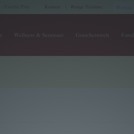
 Familie Pritz
Karriere
|
Bärige Termine
t
Wellness & Seminare
Gutscheinwelt
Famil