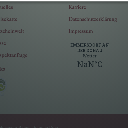
uelles
Karriere
isekarte
Datenschutzerklärung
scheinwelt
Impressum
sse
spektanfrage
ks
hwarzen Bären - Familie Pritz
«