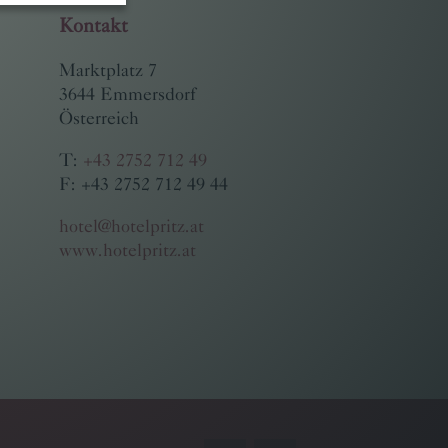
Kontakt
Marktplatz 7
3644 Emmersdorf
Österreich
T:
+43 2752 712 49
F: +43 2752 712 49 44
hotel@hotelpritz.at
www.hotelpritz.at