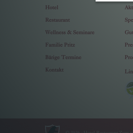
Hotel
Akt
Restaurant
Spe
Wellness & Seminare
Gut
Familie Pritz
Pre
Bärige Termine
Pro
Kontakt
Lin
©
2026
»
Hotel-Restaurant Zum sc