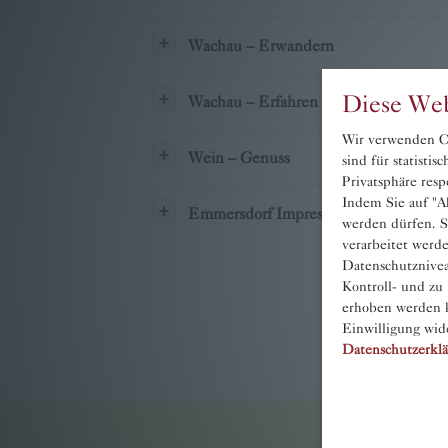
Familie Pritz
Wachau – Erwandern
Kontakt
Diese Web
Wachau – Erfahren
Buchen
Wir verwenden Co
Wein – Genuss
sind für statisti
Privatsphäre resp
Indem Sie auf "Ak
Emmersdorf Impressionen
werden dürfen. S
verarbeitet werd
Datenschutznivea
Kontroll- und zu
erhoben werden k
Einwilligung wid
Datenschutzerkl