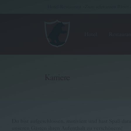
Hotel-Restaurant »Zum schwarzen Bären« -
Hotel
Restauran
Karriere
Hotel
Restaurant
Wellness & Seminare
Du bist aufgeschlossen, motiviert und hast Spaß dar
Gutscheinwelt
unseren Gästen ihren Aufenthalt zu verschönern?