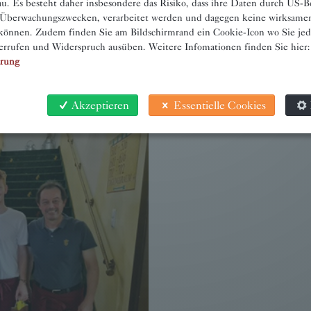
u. Es besteht daher insbesondere das Risiko, dass ihre Daten durch US-B
 Überwachungszwecken, verarbeitet werden und dagegen keine wirksame
önnen. Zudem finden Sie am Bildschirmrand ein Cookie-Icon wo Sie jede
errufen und Widerspruch ausüben. Weitere Infomationen finden Sie hier:
ärung
Koch/Köchin
Akzeptieren
Essentielle Cookies
→ WEITER