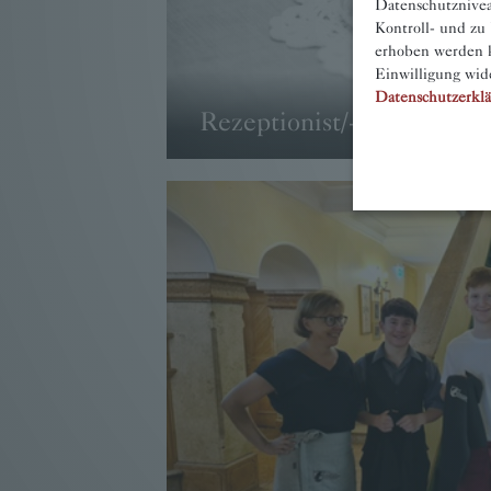
Datenschutznivea
Kontroll- und zu
erhoben werden k
Einwilligung wid
Datenschutzerkl
Rezeptionist/-in
→ WEITER