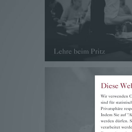
Lehre beim Pritz
→ WEITER
Diese Web
Wir verwenden Co
sind für statisti
Privatsphäre resp
Indem Sie auf "Ak
werden dürfen. S
verarbeitet werd