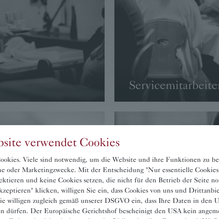
Servicemitarbeite
→ WEITER
site verwendet Cookies
okies. Viele sind notwendig, um die Website und ihre Funktionen zu be
sche oder Marketingzwecke. Mit der Entscheidung "Nur essentielle Cookies
ektieren und keine Cookies setzen, die nicht für den Betrieb der Seite n
zeptieren" klicken, willigen Sie ein, dass Cookies von uns und Drittanbi
ie willigen zugleich gemäß unserer DSGVO ein, dass Ihre Daten in den
en dürfen. Der Europäische Gerichtshof bescheinigt den USA kein angem