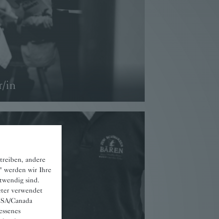
r/in
treiben, andere
" werden wir Ihre
otwendig sind.
eter verwendet
 USA/Canada
essenes