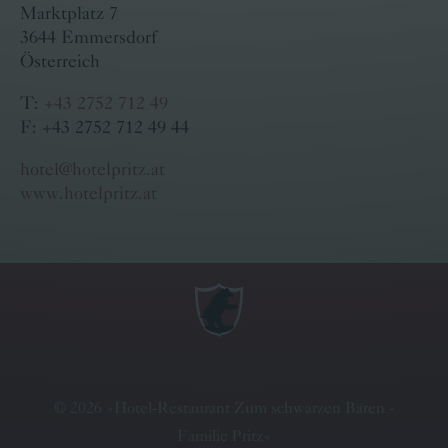
Marktplatz 7
3644 Emmersdorf
Österreich
T:
+43 2752 712 49
F: +43 2752 712 49 44
hotel@hotelpritz.at
www.hotelpritz.at
©
2026
»
Hotel-Restaurant Zum schwarzen Bären -
Familie Pritz
«