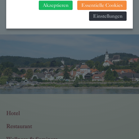
Akzeptieren
Essentielle Cookies
Behörden, zu Kontroll- und zu Überwachungszwecken,
verarbeitet werden und dagegen keine wirksamen
Einstellungen
Rechtsbehelfe erhoben werden können. Zudem finden Sie
am Bildschirmrand ein Cookie-Icon wo Sie jederzeit Ihre
Einwilligung widerrufen und Widerspruch ausüben. Weitere
Infomationen finden Sie hier:
Datenschutzerklärung
Hotel
Restaurant