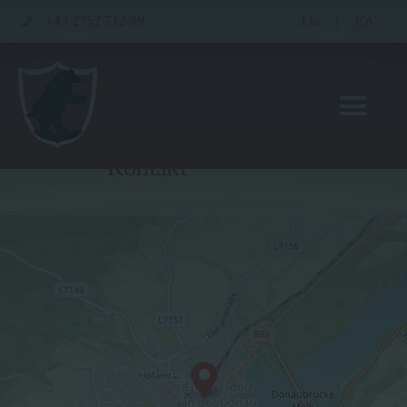
+43 2752 712 49
De
|
En
Kontakt
Hotel
Restaurant
Wellness & Seminare
Gutscheinwelt