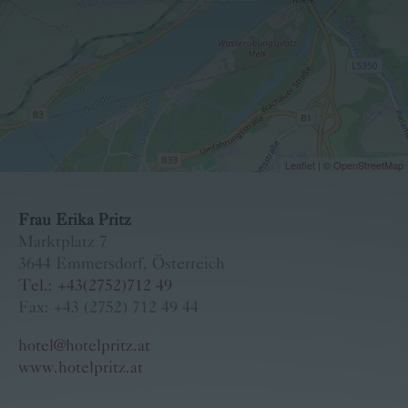
Familie Pritz
Kontakt
Buchen
Karriere
Bärige Termine
Leaflet
| ©
OpenStreetMap
Frau Erika Pritz
Marktplatz 7
3644 Emmersdorf, Österreich
Tel.: +43(2752)712 49
Fax: +43 (2752) 712 49 44
hotel@hotelpritz.at
www.hotelpritz.at