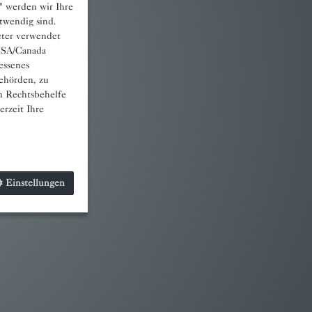
" werden wir Ihre
otwendig sind.
eter verwendet
 USA/Canada
essenes
ehörden, zu
n Rechtsbehelfe
rzeit Ihre
Einstellungen