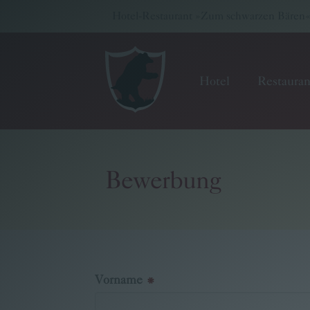
Hotel-Restaurant »Zum schwarzen Bären« -
Hotel
Restauran
Bewerbung
Hotel
Restaurant
Wellness & Seminare
Vorname
Gutscheinwelt