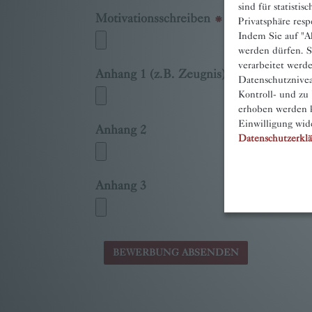
sind für statisti
Motivationsschreiben
Privatsphäre resp
Indem Sie auf "Ak
werden dürfen. S
verarbeitet werd
Anhang 1 (z.B. Zeugnis)
Datenschutznivea
Kontroll- und zu
erhoben werden k
Einwilligung wid
Anhang 2
Datenschutzerkl
Anhang 3