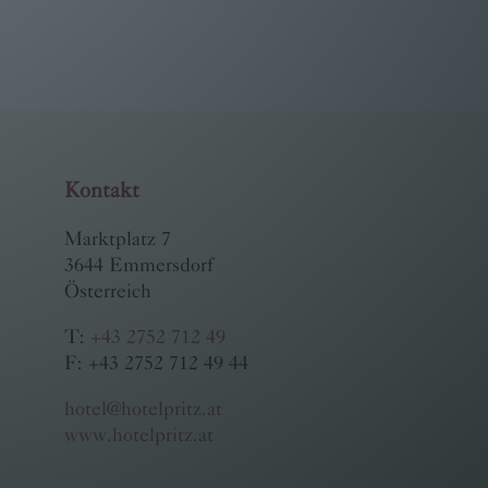
Kontakt
Marktplatz 7
3644 Emmersdorf
Österreich
T:
+43 2752 712 49
F: +43 2752 712 49 44
hotel@hotelpritz.at
www.hotelpritz.at