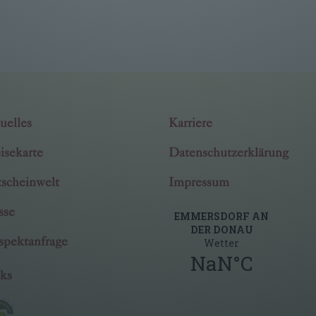
uelles
Karriere
isekarte
Datenschutzerklärung
scheinwelt
Impressum
sse
spektanfrage
ks