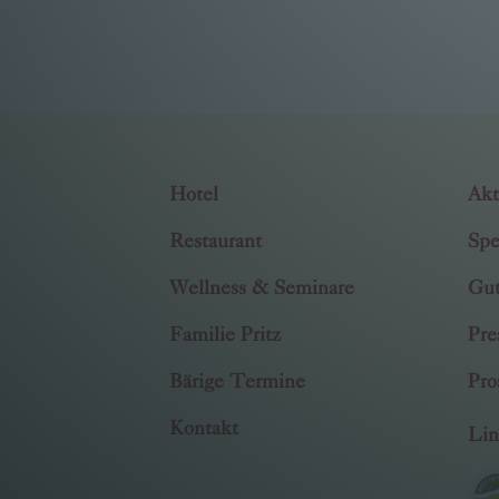
Hotel
Akt
Restaurant
Spe
Wellness & Seminare
Gut
Familie Pritz
Pre
Bärige Termine
Pro
Kontakt
Lin