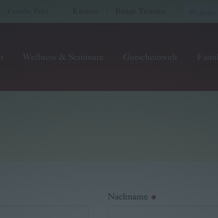
 Familie Pritz
Karriere
|
Bärige Termine
t
Wellness & Seminare
Gutscheinwelt
Famil
Nachname