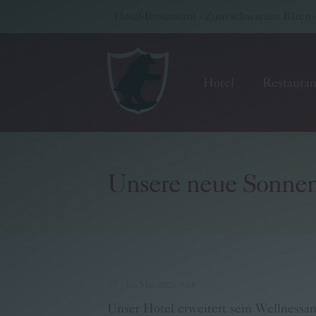
Hotel-Restaurant »Zum schwarzen Bären« -
Hotel
Restauran
Unsere neue Sonnen
Hotel
Restaurant
Wellness & Seminare
10. Mai 2026 9:38
Gutscheinwelt
Unser Hotel erweitert sein Wellnessa