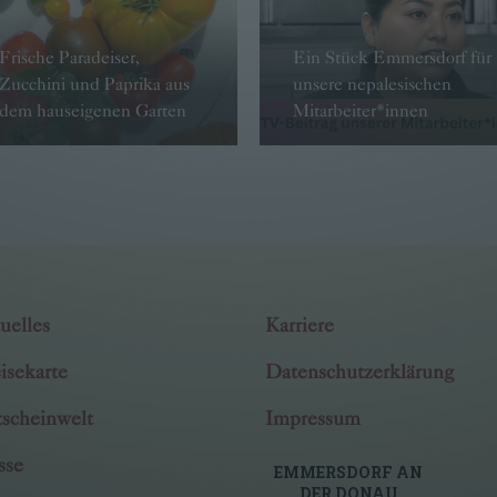
Frische Paradeiser,
Ein Stück Emmersdorf für
Zucchini und Paprika aus
unsere nepalesischen
dem hauseigenen Garten
Mitarbeiter*innen
→ WEITER
→ WEITER
uelles
Karriere
isekarte
Datenschutzerklärung
scheinwelt
Impressum
sse