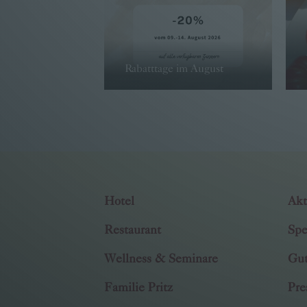
Rabatttage im August
→ WEITER
Hotel
Akt
Restaurant
Spe
Wellness & Seminare
Gut
Familie Pritz
Pre