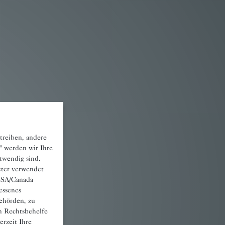
treiben, andere
" werden wir Ihre
otwendig sind.
eter verwendet
 USA/Canada
essenes
ehörden, zu
n Rechtsbehelfe
rzeit Ihre