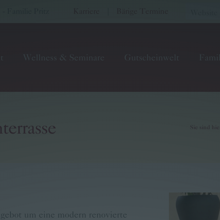
 Familie Pritz
Karriere
|
Bärige Termine
t
Wellness & Seminare
Gutscheinwelt
Famil
terrasse
Sie sind hie
ngebot um eine modern renovierte