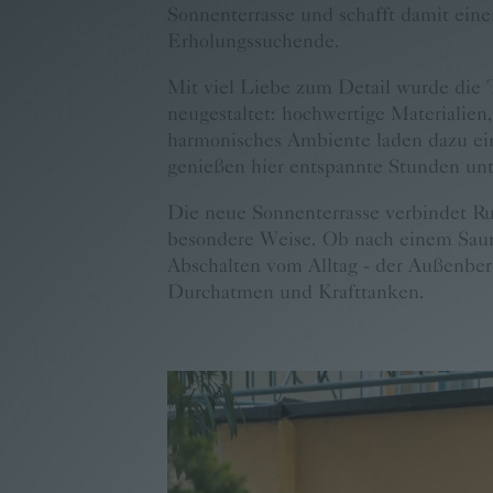
Sonnenterrasse und schafft damit eine
Familie Pritz
Erholungssuchende.
Kontakt
Mit viel Liebe zum Detail wurde die 
neugestaltet: hochwertige Materialien
Buchen
harmonisches Ambiente laden dazu ein
genießen hier entspannte Stunden un
Die neue Sonnenterrasse verbindet Ru
besondere Weise. Ob nach einem Saun
Abschalten vom Alltag - der Außenber
Durchatmen und Krafttanken.