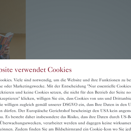
site verwendet Cookies
okies. Viele sind notwendig, um die Website und ihre Funktionen zu be
sche oder Marketingzwecke. Mit der Entscheidung "Nur essentielle Cookies
ektieren und keine Cookies setzen, die nicht für den Betrieb der Seite n
zeptieren" klicken, willigen Sie ein, dass Cookies von uns und Drittanbi
ie willigen zugleich gemäß unserer DSGVO ein, dass Ihre Daten in den
en dürfen. Der Europäische Gerichtshof bescheinigt den USA kein angem
u. Es besteht daher insbesondere das Risiko, dass ihre Daten durch US-B
 Überwachungszwecken, verarbeitet werden und dagegen keine wirksame
önnen. Zudem finden Sie am Bildschirmrand ein Cookie-Icon wo Sie jede