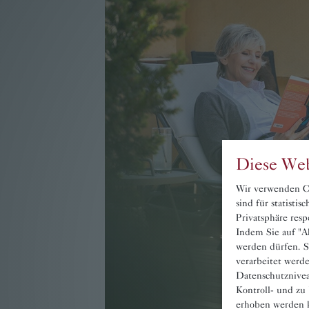
Diese Web
Wir verwenden Co
sind für statisti
Privatsphäre resp
Indem Sie auf "Ak
werden dürfen. S
verarbeitet werd
Datenschutznivea
Kontroll- und zu
erhoben werden k