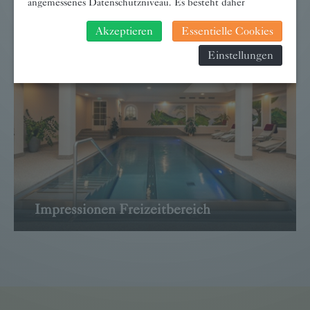
angemessenes Datenschutzniveau. Es besteht daher
insbesondere das Risiko, dass ihre Daten durch US-
→ WEITER
Akzeptieren
Essentielle Cookies
Behörden, zu Kontroll- und zu Überwachungszwecken,
verarbeitet werden und dagegen keine wirksamen
Einstellungen
Rechtsbehelfe erhoben werden können. Zudem finden Sie
am Bildschirmrand ein Cookie-Icon wo Sie jederzeit Ihre
Einwilligung widerrufen und Widerspruch ausüben. Weitere
Infomationen finden Sie hier:
Datenschutzerklärung
Impressionen Freizeitbereich
→ WEITER