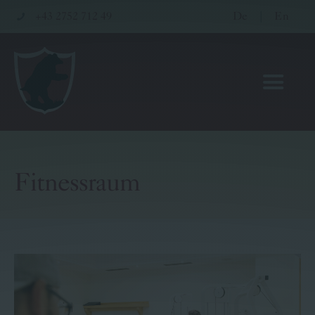
+43 2752 712 49
De
|
En
Fitnessraum
Hotel
Restaurant
Wellness & Seminare
Gutscheinwelt