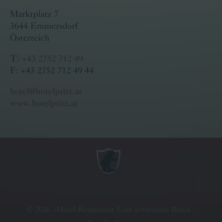
Marktplatz 7
3644 Emmersdorf
Österreich
T:
+43 2752 712 49
F: +43 2752 712 49 44
hotel@hotelpritz.at
www.hotelpritz.at
©
2026
»
Hotel-Restaurant Zum schwarzen Bären -