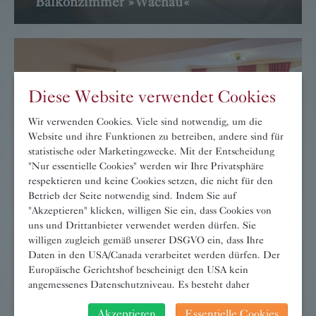
Balkonzimmer »Wachau«
→ WEITER
Diese Website verwendet Cookies
Wir verwenden Cookies. Viele sind notwendig, um die
Website und ihre Funktionen zu betreiben, andere sind für
statistische oder Marketingzwecke. Mit der Entscheidung
"Nur essentielle Cookies" werden wir Ihre Privatsphäre
respektieren und keine Cookies setzen, die nicht für den
Betrieb der Seite notwendig sind. Indem Sie auf
"Akzeptieren" klicken, willigen Sie ein, dass Cookies von
uns und Drittanbieter verwendet werden dürfen. Sie
Landhauszimmer »Magdalena«
willigen zugleich gemäß unserer DSGVO ein, dass Ihre
Daten in den USA/Canada verarbeitet werden dürfen. Der
→ WEITER
Europäische Gerichtshof bescheinigt den USA kein
angemessenes Datenschutzniveau. Es besteht daher
insbesondere das Risiko, dass ihre Daten durch US-
Akzeptieren
Essentielle Cookies
Behörden, zu Kontroll- und zu Überwachungszwecken,