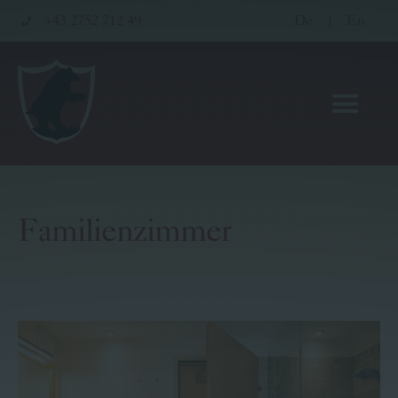
+43 2752 712 49
De
|
En
Familienzimmer
Hotel
Restaurant
Wellness & Seminare
Gutscheinwelt