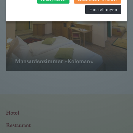
verarbeitet werden und dagegen keine wirksamen
Einstellungen
Rechtsbehelfe erhoben werden können. Zudem finden Sie
am Bildschirmrand ein Cookie-Icon wo Sie jederzeit Ihre
Einwilligung widerrufen und Widerspruch ausüben. Weitere
Infomationen finden Sie hier:
Datenschutzerklärung
Mansardenzimmer »Koloman«
→ WEITER
Hotel
Restaurant