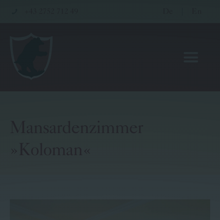
+43 2752 712 49
De
|
En
Mansardenzimmer
Hotel
»Koloman«
Restaurant
Wellness & Seminare
Gutscheinwelt