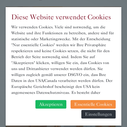
Diese Website verwendet Cookies
Wir verwenden Cookies. Viele sind notwendig, um die
Website und ihre Funktionen zu betreiben, andere sind für
statistische oder Marketingzwecke. Mit der Entscheidung
"Nur essentielle Cookies" werden wir Ihre Privatsphäre
respektieren und keine Cookies setzen, die nicht für den
Betrieb der Seite notwendig sind. Indem Sie auf
"Akzeptieren" klicken, willigen Sie ein, dass Cookies von
uns und Drittanbieter verwendet werden dürfen. Sie
willigen zugleich gemäß unserer DSGVO ein, dass Ihre
Daten in den USA/Canada verarbeitet werden dürfen. Der
Balkonzimmer »Wachau«
Europäische Gerichtshof bescheinigt den USA kein
angemessenes Datenschutzniveau. Es besteht daher
→ WEITER
insbesondere das Risiko, dass ihre Daten durch US-
Akzeptieren
Essentielle Cookies
Behörden, zu Kontroll- und zu Überwachungszwecken,
verarbeitet werden und dagegen keine wirksamen
Einstellungen
Rechtsbehelfe erhoben werden können. Zudem finden Sie
am Bildschirmrand ein Cookie-Icon wo Sie jederzeit Ihre