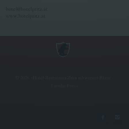
hotel@hotelpritz.at
www.hotelpritz.at
©
2026
»
Hotel-Restaurant Zum schwarzen Bären -
Familie Pritz
«