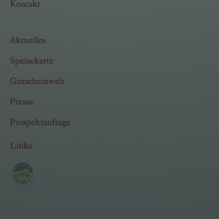
Kontakt
Aktuelles
Speisekarte
Gutscheinwelt
Presse
Prospektanfrage
Links