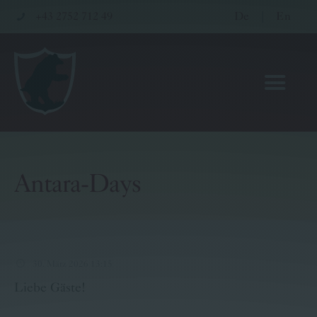
+43 2752 712 49
De
|
En
Antara-Days
Hotel
Restaurant
Wellness & Seminare
30. März 2026 13:15
Liebe Gäste!
Gutscheinwelt