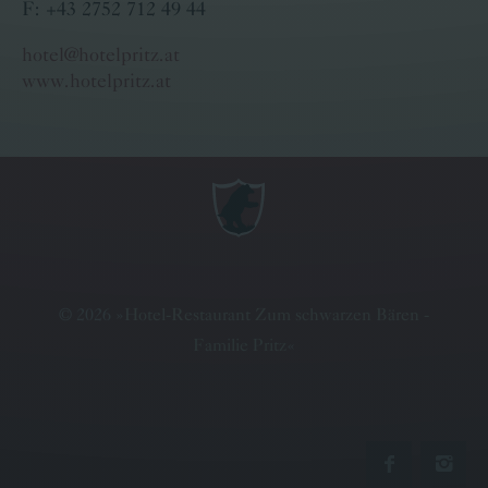
F: +43 2752 712 49 44
hotel@hotelpritz.at
www.hotelpritz.at
©
2026
»
Hotel-Restaurant Zum schwarzen Bären -
Familie Pritz
«