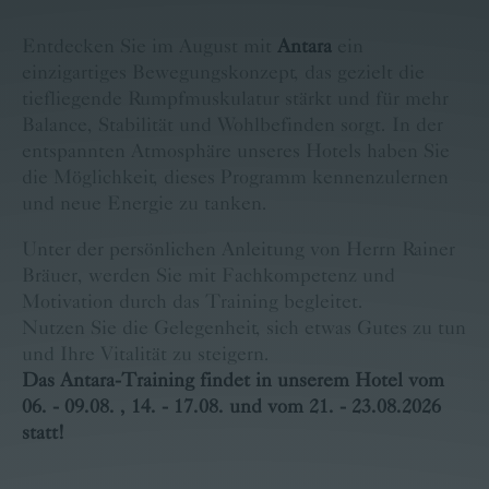
Familie Pritz
Entdecken Sie im August mit
Antara
ein
Kontakt
einzigartiges Bewegungskonzept, das gezielt die
tiefliegende Rumpfmuskulatur stärkt und für mehr
Buchen
Balance, Stabilität und Wohlbefinden sorgt. In der
entspannten Atmosphäre unseres Hotels haben Sie
Karriere
Bärige Termine
die Möglichkeit, dieses Programm kennenzulernen
und neue Energie zu tanken.
Unter der persönlichen Anleitung von Herrn Rainer
Bräuer, werden Sie mit Fachkompetenz und
Motivation durch das Training begleitet.
Nutzen Sie die Gelegenheit, sich etwas Gutes zu tun
und Ihre Vitalität zu steigern.
Das Antara-Training findet in unserem Hotel vom
06. - 09.08. , 14. - 17.08. und vom 21. - 23.08.2026
statt!