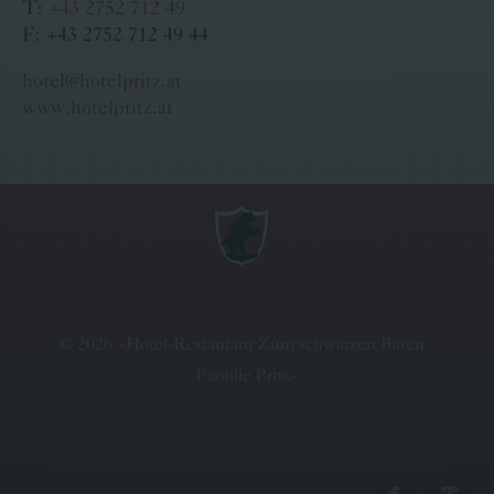
T:
+43 2752 712 49
F: +43 2752 712 49 44
hotel@hotelpritz.at
www.hotelpritz.at
©
2026
»
Hotel-Restaurant Zum schwarzen Bären -
Familie Pritz
«