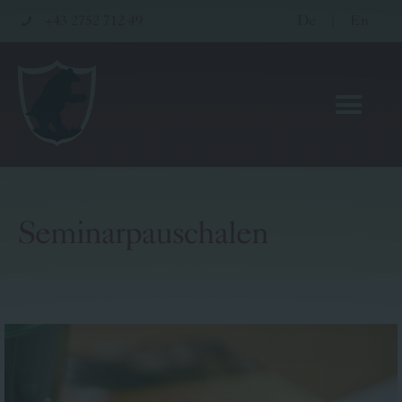
+43 2752 712 49
De
|
En
Seminarpauschalen
Hotel
Restaurant
Wellness & Seminare
Gutscheinwelt