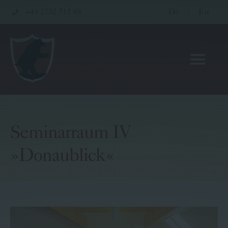
+43 2752 712 49
De
|
En
Seminarraum IV
Hotel
»Donaublick«
Restaurant
Wellness & Seminare
Gutscheinwelt