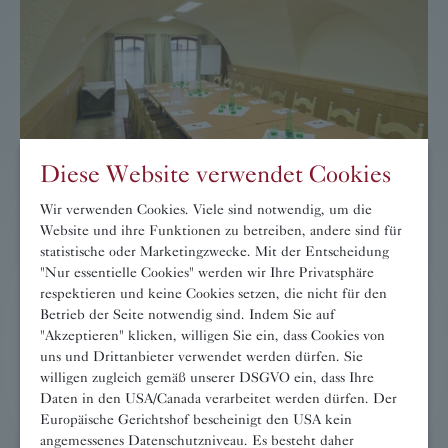
Diese Website verwendet Cookies
Tagungsraum
Wir verwenden Cookies. Viele sind notwendig, um die
Website und ihre Funktionen zu betreiben, andere sind für
→ WEITER
statistische oder Marketingzwecke. Mit der Entscheidung
"Nur essentielle Cookies" werden wir Ihre Privatsphäre
respektieren und keine Cookies setzen, die nicht für den
Betrieb der Seite notwendig sind. Indem Sie auf
"Akzeptieren" klicken, willigen Sie ein, dass Cookies von
uns und Drittanbieter verwendet werden dürfen. Sie
willigen zugleich gemäß unserer DSGVO ein, dass Ihre
Daten in den USA/Canada verarbeitet werden dürfen. Der
Europäische Gerichtshof bescheinigt den USA kein
angemessenes Datenschutzniveau. Es besteht daher