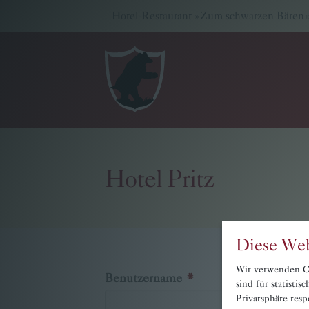
Hotel-Restaurant »Zum schwarzen Bären« -
Hotel Pritz
Diese Web
Wir verwenden Co
Benutzername
sind für statisti
Privatsphäre resp