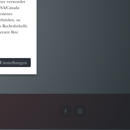
eter verwendet
 USA/Canada
essenes
ehörden, zu
n Rechtsbehelfe
rzeit Ihre
Einstellungen