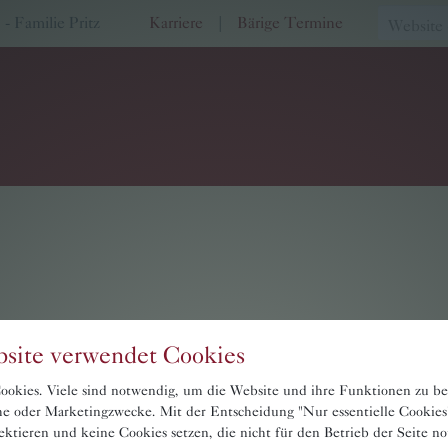
 Familie Pritz
Karriere
|
Bärige Termine
site verwendet Cookies
okies. Viele sind notwendig, um die Website und ihre Funktionen zu be
sche oder Marketingzwecke. Mit der Entscheidung "Nur essentielle Cookies
ektieren und keine Cookies setzen, die nicht für den Betrieb der Seite n