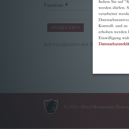
Indem Sie auf "Ak
Passwort
werden dürfen. S
verarbeitet werd
Datenschutznivea
Kontroll- und zu
erhoben werden k
Einwilligung wid
Schwierigkeiten mit dem Anmelden?
Datenschutzerkl
©
2026
»
Hotel-Restaurant Zum sc