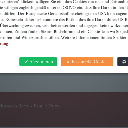
zeptieren" klicken, willigen Sie ein, dass Cookies von uns und Drittanbi
ie willigen zugleich gemäß unserer DSGVO ein, dass Ihre Daten in den
en dürfen. Der Europäische Gerichtshof bescheinigt den USA kein angem
u. Es besteht daher insbesondere das Risiko, dass ihre Daten durch US-B
 Überwachungszwecken, verarbeitet werden und dagegen keine wirksame
önnen. Zudem finden Sie am Bildschirmrand ein Cookie-Icon wo Sie jede
errufen und Widerspruch ausüben. Weitere Infomationen finden Sie hier:
Hilfe erhalten
.
ärung
Akzeptieren
Essentielle Cookies
hwarzen Bären - Familie Pritz
«