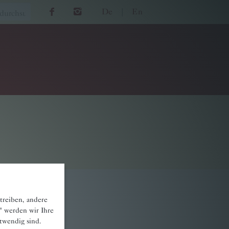
De
|
En
treiben, andere
" werden wir Ihre
otwendig sind.